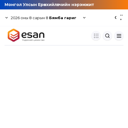
Монгол Улсын Ерөнхийлөгчийн нэрэмжит
--
2026
оны
8
сарын
8
Бямба гариг
☾
°
Хуулбар шалгуур
Нэгдсэн сангаас шалгаж
хуулбарын түвшин тогтоох.
Толь бичиг
Монгол хэлний их тайлбар тол
хайх.
Судлаачийн булан
Судалгааны тэмдэглэлээ хадгала
хуваалцах.
Гишүүнчлэл
Унших багц худалдан авах.