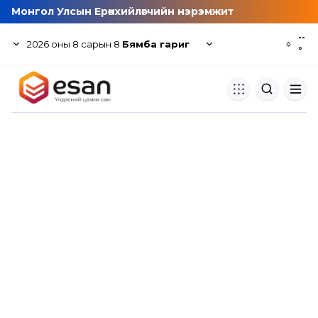
Монгол Улсын Ерөнхийлөгчийн нэрэмжит
--
2026
оны
8
сарын
8
Бямба гариг
☼
°
Хуулбар шалгуур
Нэгдсэн сангаас шалгаж
хуулбарын түвшин тогтоох.
Толь бичиг
Монгол хэлний их тайлбар тол
хайх.
Судлаачийн булан
Судалгааны тэмдэглэлээ хадгала
хуваалцах.
Гишүүнчлэл
Унших багц худалдан авах.