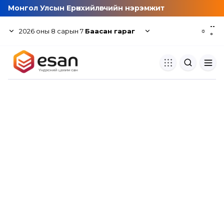
Монгол Улсын Ерөнхийлөгчийн нэрэмжит
--
2026
оны
8
сарын
7
Баасан гараг
☼
°
Хуулбар шалгуур
Нэгдсэн сангаас шалгаж
хуулбарын түвшин тогтоох.
Толь бичиг
Монгол хэлний их тайлбар тол
хайх.
Судлаачийн булан
Судалгааны тэмдэглэлээ хадгала
хуваалцах.
Гишүүнчлэл
Унших багц худалдан авах.