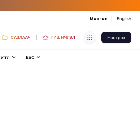
|
Монгол
English
|
Нэвтрэх
СУДЛААЧ
ГИШҮҮНЧЛЭЛ
Хуулбар шалгуур
этгүүл
ЕБС
Нэгдсэн сангаас шалгаж
хуулбарын түвшин тогтоох.
Толь бичиг
Монгол хэлний их тайлбар толиос
хайх.
Судлаачийн булан
Судалгааны тэмдэглэлээ хадгалах,
хуваалцах.
Гишүүнчлэл
Унших багц худалдан авах.