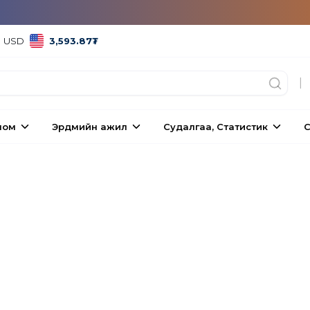
USD
3,593.87
₮
|
ном
Эрдмийн ажил
Судалгаа, Статистик
С