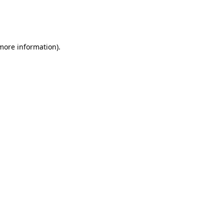
 more information)
.