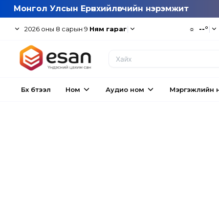
Монгол Улсын Ерөнхийлөгчийн нэрэмжит
|
☼
--°
|
2026
оны
8
сарын
9
Ням гараг
Бүх бүтээл
Ном
Аудио ном
Мэргэжлийн 