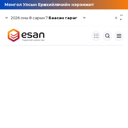
Монгол Улсын Ерөнхийлөгчийн нэрэмжит
--
2026
оны
8
сарын
7
Баасан гараг
☼
°
Хуулбар шалгуур
Нэгдсэн сангаас шалгаж
хуулбарын түвшин тогтоох.
Толь бичиг
Монгол хэлний их тайлбар тол
хайх.
Судлаачийн булан
Судалгааны тэмдэглэлээ хадгала
хуваалцах.
Гишүүнчлэл
Унших багц худалдан авах.