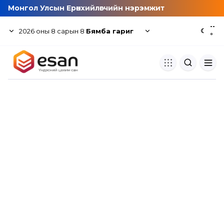
Монгол Улсын Ерөнхийлөгчийн нэрэмжит
--
2026
оны
8
сарын
8
Бямба гариг
☾
°
Хуулбар шалгуур
Нэгдсэн сангаас шалгаж
хуулбарын түвшин тогтоох.
Толь бичиг
Монгол хэлний их тайлбар тол
хайх.
Судлаачийн булан
Судалгааны тэмдэглэлээ хадгала
хуваалцах.
Гишүүнчлэл
Унших багц худалдан авах.