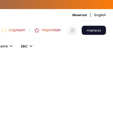
|
Монгол
English
|
Нэвтрэх
СУДЛААЧ
ГИШҮҮНЧЛЭЛ
Хуулбар шалгуур
этгүүл
ЕБС
Нэгдсэн сангаас шалгаж
хуулбарын түвшин тогтоох.
Толь бичиг
Монгол хэлний их тайлбар толиос
хайх.
Судлаачийн булан
Судалгааны тэмдэглэлээ хадгалах,
хуваалцах.
Гишүүнчлэл
Унших багц худалдан авах.