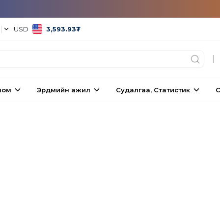
°
|
USD
3,593.93
₮
|
ном
Эрдмийн ажил
Судалгаа, Статистик
С