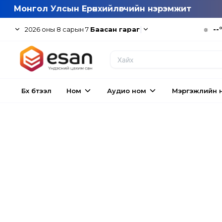
Монгол Улсын Ерөнхийлөгчийн нэрэмжит
|
☼
--
2026
оны
8
сарын
7
Баасан гараг
Бүх бүтээл
Ном
Аудио ном
Мэргэжлийн 