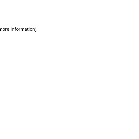
 more information)
.