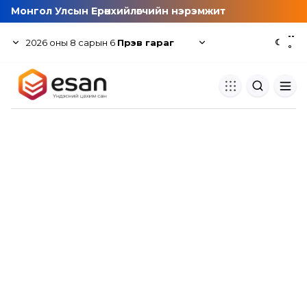
Монгол Улсын Ерөнхийлөгчийн нэрэмжит
--
2026
оны
8
сарын
6
Пүрэв гараг
☾
°
Хуулбар шалгуур
Нэгдсэн сангаас шалгаж
хуулбарын түвшин тогтоох.
Толь бичиг
Монгол хэлний их тайлбар тол
хайх.
Судлаачийн булан
Судалгааны тэмдэглэлээ хадгала
хуваалцах.
Гишүүнчлэл
Унших багц худалдан авах.