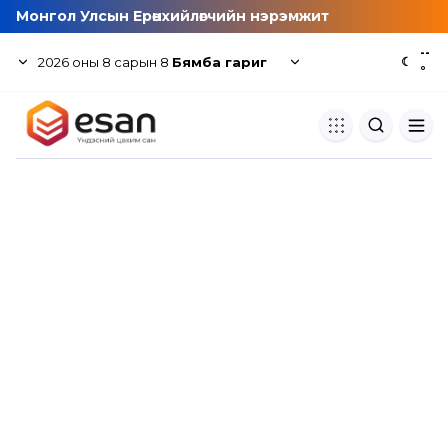
Монгол Улсын Ерөнхийлөгчийн нэрэмжит
--
2026
оны
8
сарын
8
Бямба гариг
☾
°
Хуулбар шалгуур
Нэгдсэн сангаас шалгаж
хуулбарын түвшин тогтоох.
Толь бичиг
Монгол хэлний их тайлбар тол
хайх.
Судлаачийн булан
Судалгааны тэмдэглэлээ хадгала
хуваалцах.
Гишүүнчлэл
Унших багц худалдан авах.