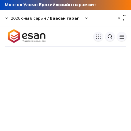
Монгол Улсын Ерөнхийлөгчийн нэрэмжит
--
2026
оны
8
сарын
7
Баасан гараг
☼
°
Хуулбар шалгуур
Нэгдсэн сангаас шалгаж
хуулбарын түвшин тогтоох.
Толь бичиг
Монгол хэлний их тайлбар тол
хайх.
Судлаачийн булан
Судалгааны тэмдэглэлээ хадгала
хуваалцах.
Гишүүнчлэл
Унших багц худалдан авах.