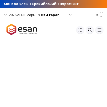
Монгол Улсын Ерөнхийлөгчийн нэрэмжит
--
2026
оны
8
сарын
9
Ням гараг
☼
°
Хуулбар шалгуур
Нэгдсэн сангаас шалгаж
хуулбарын түвшин тогтоох.
Толь бичиг
Монгол хэлний их тайлбар тол
хайх.
Судлаачийн булан
Судалгааны тэмдэглэлээ хадгала
хуваалцах.
Гишүүнчлэл
Унших багц худалдан авах.