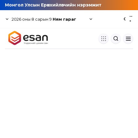
Монгол Улсын Ерөнхийлөгчийн нэрэмжит
--
2026
оны
8
сарын
9
Ням гараг
☾
°
Хуулбар шалгуур
Нэгдсэн сангаас шалгаж
хуулбарын түвшин тогтоох.
Толь бичиг
Монгол хэлний их тайлбар тол
хайх.
Судлаачийн булан
Судалгааны тэмдэглэлээ хадгала
хуваалцах.
Гишүүнчлэл
Унших багц худалдан авах.