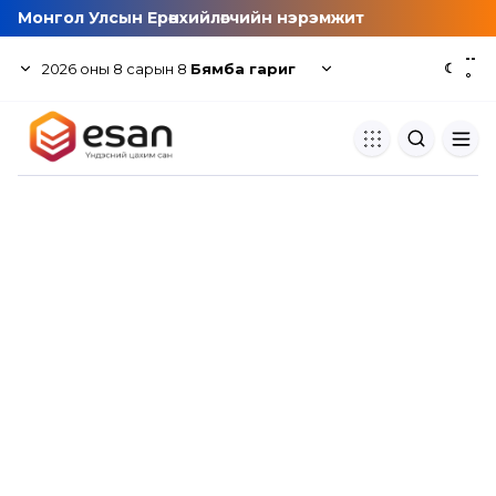
Монгол Улсын Ерөнхийлөгчийн нэрэмжит
--
2026
оны
8
сарын
8
Бямба гариг
☾
°
Хуулбар шалгуур
Нэгдсэн сангаас шалгаж
хуулбарын түвшин тогтоох.
Толь бичиг
Монгол хэлний их тайлбар тол
хайх.
Судлаачийн булан
Судалгааны тэмдэглэлээ хадгала
хуваалцах.
Гишүүнчлэл
Унших багц худалдан авах.