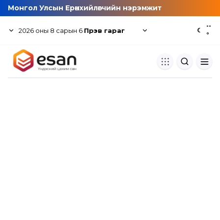
Монгол Улсын Ерөнхийлөгчийн нэрэмжит
--
2026
оны
8
сарын
6
Пүрэв гараг
☾
°
Хуулбар шалгуур
Нэгдсэн сангаас шалгаж
хуулбарын түвшин тогтоох.
Толь бичиг
Монгол хэлний их тайлбар тол
хайх.
Судлаачийн булан
Судалгааны тэмдэглэлээ хадгала
хуваалцах.
Гишүүнчлэл
Унших багц худалдан авах.