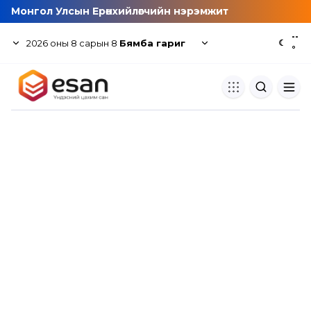
Монгол Улсын Ерөнхийлөгчийн нэрэмжит
--
2026
оны
8
сарын
8
Бямба гариг
☾
°
Хуулбар шалгуур
Нэгдсэн сангаас шалгаж
хуулбарын түвшин тогтоох.
Толь бичиг
Монгол хэлний их тайлбар тол
хайх.
Судлаачийн булан
Судалгааны тэмдэглэлээ хадгала
хуваалцах.
Гишүүнчлэл
Унших багц худалдан авах.