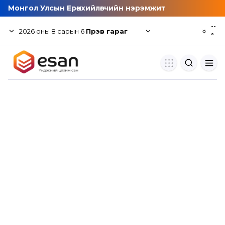
Монгол Улсын Ерөнхийлөгчийн нэрэмжит
--
2026
оны
8
сарын
6
Пүрэв гараг
☼
°
Хуулбар шалгуур
Нэгдсэн сангаас шалгаж
хуулбарын түвшин тогтоох.
Толь бичиг
Монгол хэлний их тайлбар тол
хайх.
Судлаачийн булан
Судалгааны тэмдэглэлээ хадгала
хуваалцах.
Гишүүнчлэл
Унших багц худалдан авах.