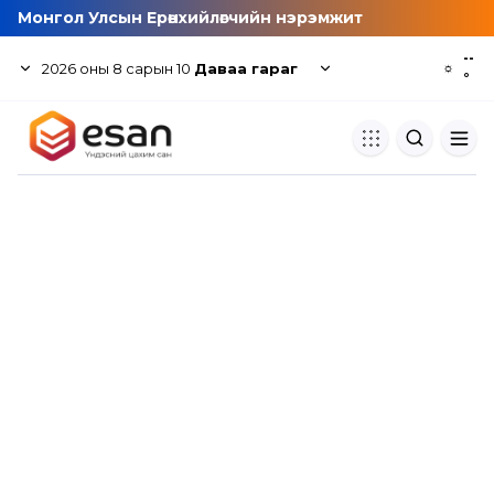
Монгол Улсын Ерөнхийлөгчийн нэрэмжит
--
2026
оны
8
сарын
10
Даваа гараг
☼
°
Хуулбар шалгуур
Нэгдсэн сангаас шалгаж
хуулбарын түвшин тогтоох.
Толь бичиг
Монгол хэлний их тайлбар тол
хайх.
Судлаачийн булан
Судалгааны тэмдэглэлээ хадгала
хуваалцах.
Гишүүнчлэл
Унших багц худалдан авах.