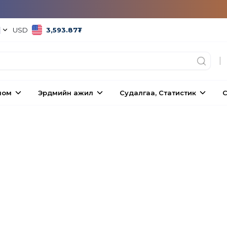
|
USD
3,593.87
₮
|
ном
Эрдмийн ажил
Судалгаа, Статистик
С