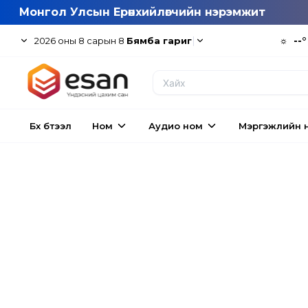
Монгол Улсын Ерөнхийлөгчийн нэрэмжит
|
☼
--°
2026
оны
8
сарын
8
Бямба гариг
Бүх бүтээл
Ном
Аудио ном
Мэргэжлийн 