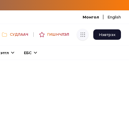
|
Монгол
English
|
Нэвтрэх
СУДЛААЧ
ГИШҮҮНЧЛЭЛ
Хуулбар шалгуур
этгүүл
ЕБС
Нэгдсэн сангаас шалгаж
хуулбарын түвшин тогтоох.
Толь бичиг
Монгол хэлний их тайлбар толиос
хайх.
Судлаачийн булан
Судалгааны тэмдэглэлээ хадгалах,
хуваалцах.
Гишүүнчлэл
Унших багц худалдан авах.