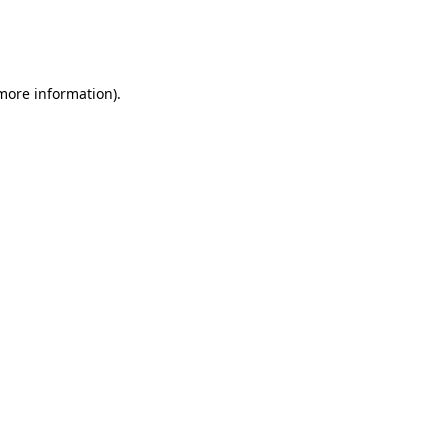
 more information)
.