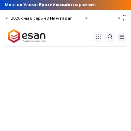
Монгол Улсын Ерөнхийлөгчийн нэрэмжит
--
2026
оны
8
сарын
9
Ням гараг
☼
°
Хуулбар шалгуур
Нэгдсэн сангаас шалгаж
хуулбарын түвшин тогтоох.
Толь бичиг
Монгол хэлний их тайлбар тол
хайх.
Судлаачийн булан
Судалгааны тэмдэглэлээ хадгала
хуваалцах.
Гишүүнчлэл
Унших багц худалдан авах.