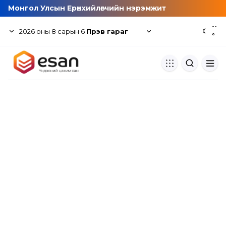
Монгол Улсын Ерөнхийлөгчийн нэрэмжит
--
2026
оны
8
сарын
6
Пүрэв гараг
☾
°
Хуулбар шалгуур
Нэгдсэн сангаас шалгаж
хуулбарын түвшин тогтоох.
Толь бичиг
Монгол хэлний их тайлбар тол
хайх.
Судлаачийн булан
Судалгааны тэмдэглэлээ хадгала
хуваалцах.
Гишүүнчлэл
Унших багц худалдан авах.