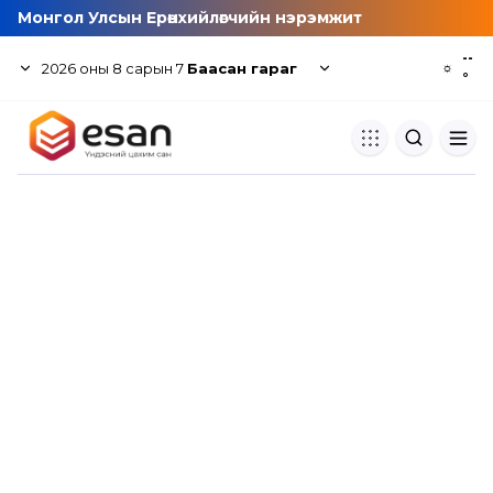
Монгол Улсын Ерөнхийлөгчийн нэрэмжит
--
2026
оны
8
сарын
7
Баасан гараг
☼
°
Хуулбар шалгуур
Нэгдсэн сангаас шалгаж
хуулбарын түвшин тогтоох.
Толь бичиг
Монгол хэлний их тайлбар тол
хайх.
Судлаачийн булан
Судалгааны тэмдэглэлээ хадгала
хуваалцах.
Гишүүнчлэл
Унших багц худалдан авах.