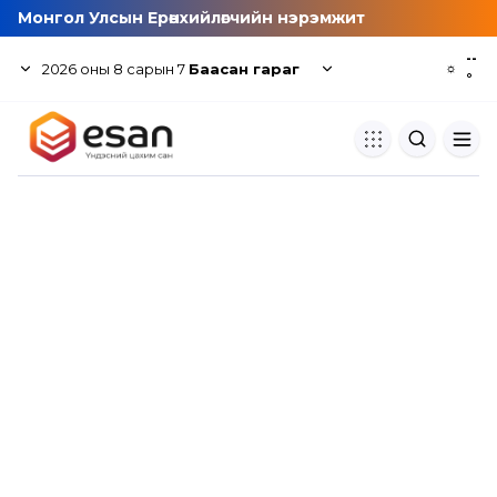
Монгол Улсын Ерөнхийлөгчийн нэрэмжит
--
2026
оны
8
сарын
7
Баасан гараг
☼
°
Хуулбар шалгуур
Нэгдсэн сангаас шалгаж
хуулбарын түвшин тогтоох.
Толь бичиг
Монгол хэлний их тайлбар тол
хайх.
Судлаачийн булан
Судалгааны тэмдэглэлээ хадгала
хуваалцах.
Гишүүнчлэл
Унших багц худалдан авах.