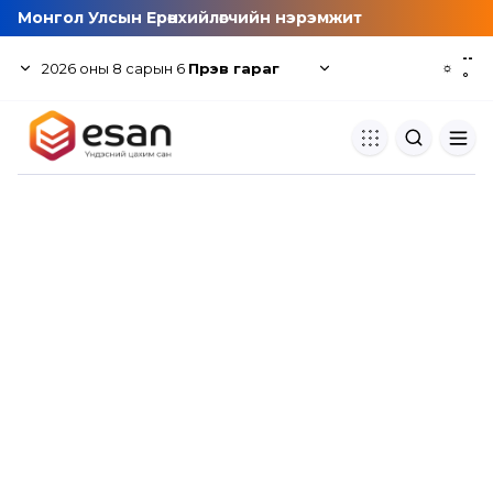
Монгол Улсын Ерөнхийлөгчийн нэрэмжит
--
2026
оны
8
сарын
6
Пүрэв гараг
☼
°
Хуулбар шалгуур
Нэгдсэн сангаас шалгаж
хуулбарын түвшин тогтоох.
Толь бичиг
Монгол хэлний их тайлбар тол
хайх.
Судлаачийн булан
Судалгааны тэмдэглэлээ хадгала
хуваалцах.
Гишүүнчлэл
Унших багц худалдан авах.