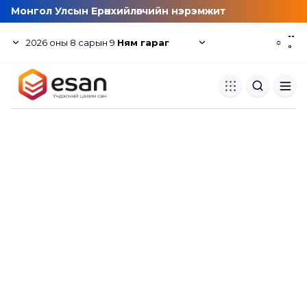
Монгол Улсын Ерөнхийлөгчийн нэрэмжит
--
2026
оны
8
сарын
9
Ням гараг
☼
°
Хуулбар шалгуур
Нэгдсэн сангаас шалгаж
хуулбарын түвшин тогтоох.
Толь бичиг
Монгол хэлний их тайлбар тол
хайх.
Судлаачийн булан
Судалгааны тэмдэглэлээ хадгала
хуваалцах.
Гишүүнчлэл
Унших багц худалдан авах.