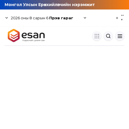
Монгол Улсын Ерөнхийлөгчийн нэрэмжит
--
2026
оны
8
сарын
6
Пүрэв гараг
☼
°
Хуулбар шалгуур
Нэгдсэн сангаас шалгаж
хуулбарын түвшин тогтоох.
Толь бичиг
Монгол хэлний их тайлбар тол
хайх.
Судлаачийн булан
Судалгааны тэмдэглэлээ хадгала
хуваалцах.
Гишүүнчлэл
Унших багц худалдан авах.