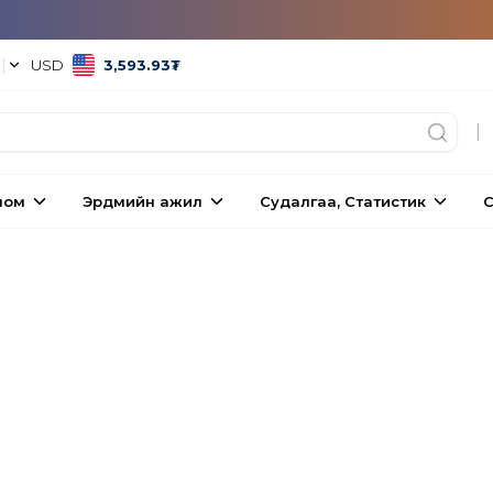
°
|
USD
3,593.93
₮
|
ном
Эрдмийн ажил
Судалгаа, Статистик
С