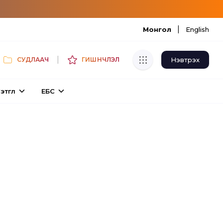
|
Монгол
English
|
Нэвтрэх
СУДЛААЧ
ГИШҮҮНЧЛЭЛ
Хуулбар шалгуур
этгүүл
ЕБС
Нэгдсэн сангаас шалгаж
хуулбарын түвшин тогтоох.
Толь бичиг
Монгол хэлний их тайлбар толиос
хайх.
Судлаачийн булан
Судалгааны тэмдэглэлээ хадгалах,
хуваалцах.
Гишүүнчлэл
Унших багц худалдан авах.