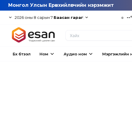
Монгол Улсын Ерөнхийлөгчийн нэрэмжит
|
☼
--
2026
оны
8
сарын
7
Баасан гараг
Бүх бүтээл
Ном
Аудио ном
Мэргэжлийн 