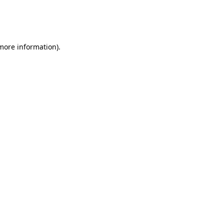
 more information)
.