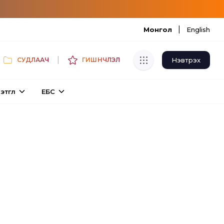
|
Монгол
English
|
Нэвтрэх
СУДЛААЧ
ГИШҮҮНЧЛЭЛ
Хуулбар шалгуур
этгүүл
ЕБС
Нэгдсэн сангаас шалгаж
хуулбарын түвшин тогтоох.
Толь бичиг
Монгол хэлний их тайлбар толиос
хайх.
Судлаачийн булан
Судалгааны тэмдэглэлээ хадгалах,
хуваалцах.
Гишүүнчлэл
Унших багц худалдан авах.