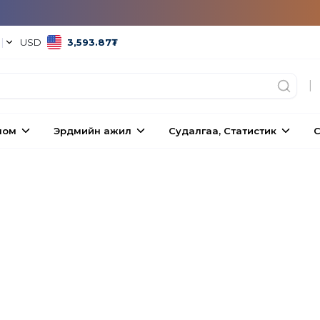
°
|
USD
3,593.87
₮
|
ном
Эрдмийн ажил
Судалгаа, Статистик
С