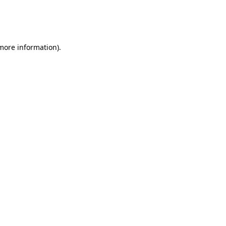
 more information)
.