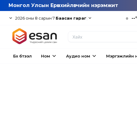
Монгол Улсын Ерөнхийлөгчийн нэрэмжит
|
☼
--
2026
оны
8
сарын
7
Баасан гараг
Бүх бүтээл
Ном
Аудио ном
Мэргэжлийн 