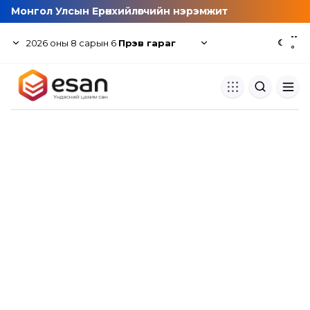
Монгол Улсын Ерөнхийлөгчийн нэрэмжит
--
2026
оны
8
сарын
6
Пүрэв гараг
☾
°
Хуулбар шалгуур
Нэгдсэн сангаас шалгаж
хуулбарын түвшин тогтоох.
Толь бичиг
Монгол хэлний их тайлбар тол
хайх.
Судлаачийн булан
Судалгааны тэмдэглэлээ хадгала
хуваалцах.
Гишүүнчлэл
Унших багц худалдан авах.