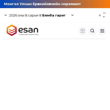
Монгол Улсын Ерөнхийлөгчийн нэрэмжит
--
2026
оны
8
сарын
8
Бямба гариг
☼
°
Хуулбар шалгуур
Нэгдсэн сангаас шалгаж
хуулбарын түвшин тогтоох.
Толь бичиг
Монгол хэлний их тайлбар тол
хайх.
Судлаачийн булан
Судалгааны тэмдэглэлээ хадгала
хуваалцах.
Гишүүнчлэл
Унших багц худалдан авах.