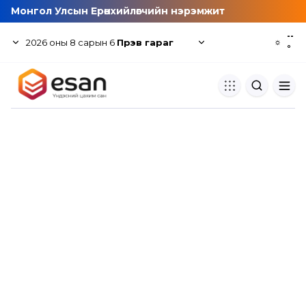
Монгол Улсын Ерөнхийлөгчийн нэрэмжит
--
2026
оны
8
сарын
6
Пүрэв гараг
☼
°
Хуулбар шалгуур
Нэгдсэн сангаас шалгаж
хуулбарын түвшин тогтоох.
Толь бичиг
Монгол хэлний их тайлбар тол
хайх.
Судлаачийн булан
Судалгааны тэмдэглэлээ хадгала
хуваалцах.
Гишүүнчлэл
Унших багц худалдан авах.