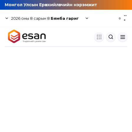
Монгол Улсын Ерөнхийлөгчийн нэрэмжит
--
2026
оны
8
сарын
8
Бямба гариг
☼
°
Хуулбар шалгуур
Нэгдсэн сангаас шалгаж
хуулбарын түвшин тогтоох.
Толь бичиг
Монгол хэлний их тайлбар тол
хайх.
Судлаачийн булан
Судалгааны тэмдэглэлээ хадгала
хуваалцах.
Гишүүнчлэл
Унших багц худалдан авах.