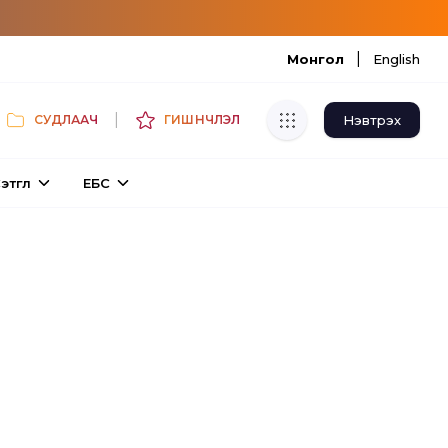
|
Монгол
English
|
Нэвтрэх
СУДЛААЧ
ГИШҮҮНЧЛЭЛ
Хуулбар шалгуур
этгүүл
ЕБС
Нэгдсэн сангаас шалгаж
хуулбарын түвшин тогтоох.
Толь бичиг
Монгол хэлний их тайлбар толиос
хайх.
Судлаачийн булан
Судалгааны тэмдэглэлээ хадгалах,
хуваалцах.
Гишүүнчлэл
Унших багц худалдан авах.