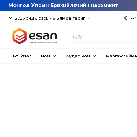
Монгол Улсын Ерөнхийлөгчийн нэрэмжит
|
☾
--°
2026
оны
8
сарын
8
Бямба гариг
Бүх бүтээл
Ном
Аудио ном
Мэргэжлийн 