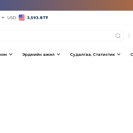
|
USD
3,593.87
₮
|
ном
Эрдмийн ажил
Судалгаа, Статистик
С