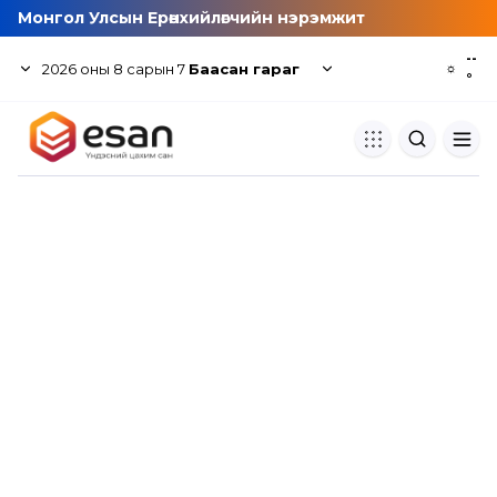
Монгол Улсын Ерөнхийлөгчийн нэрэмжит
--
2026
оны
8
сарын
7
Баасан гараг
☼
°
Хуулбар шалгуур
Нэгдсэн сангаас шалгаж
хуулбарын түвшин тогтоох.
Толь бичиг
Монгол хэлний их тайлбар тол
хайх.
Судлаачийн булан
Судалгааны тэмдэглэлээ хадгала
хуваалцах.
Гишүүнчлэл
Унших багц худалдан авах.