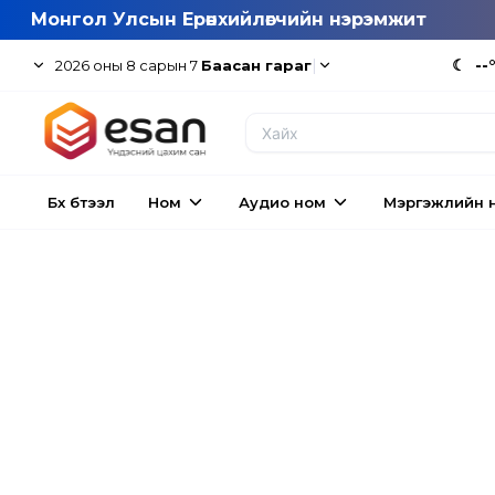
Монгол Улсын Ерөнхийлөгчийн нэрэмжит
|
☾
--
2026
оны
8
сарын
7
Баасан гараг
Бүх бүтээл
Ном
Аудио ном
Мэргэжлийн 