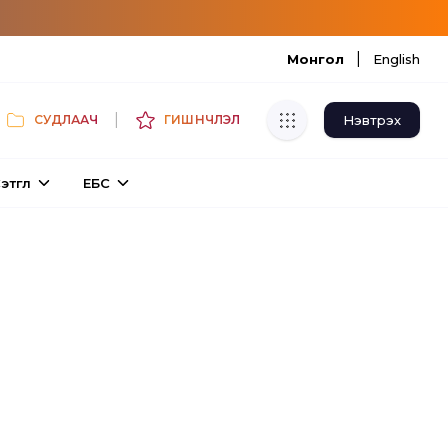
|
Монгол
English
|
Нэвтрэх
СУДЛААЧ
ГИШҮҮНЧЛЭЛ
Хуулбар шалгуур
этгүүл
ЕБС
Нэгдсэн сангаас шалгаж
хуулбарын түвшин тогтоох.
Толь бичиг
Монгол хэлний их тайлбар толиос
хайх.
Судлаачийн булан
Судалгааны тэмдэглэлээ хадгалах,
хуваалцах.
Гишүүнчлэл
Унших багц худалдан авах.