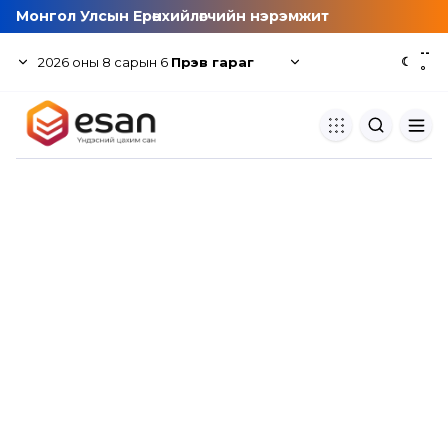
Монгол Улсын Ерөнхийлөгчийн нэрэмжит
--
2026
оны
8
сарын
6
Пүрэв гараг
☾
°
Хуулбар шалгуур
Нэгдсэн сангаас шалгаж
хуулбарын түвшин тогтоох.
Толь бичиг
Монгол хэлний их тайлбар тол
хайх.
Судлаачийн булан
Судалгааны тэмдэглэлээ хадгала
хуваалцах.
Гишүүнчлэл
Унших багц худалдан авах.