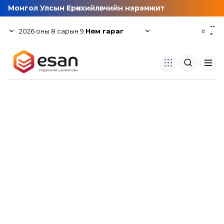
Монгол Улсын Ерөнхийлөгчийн нэрэмжит
--
2026
оны
8
сарын
9
Ням гараг
☼
°
Хуулбар шалгуур
Нэгдсэн сангаас шалгаж
хуулбарын түвшин тогтоох.
Толь бичиг
Монгол хэлний их тайлбар тол
хайх.
Судлаачийн булан
Судалгааны тэмдэглэлээ хадгала
хуваалцах.
Гишүүнчлэл
Унших багц худалдан авах.