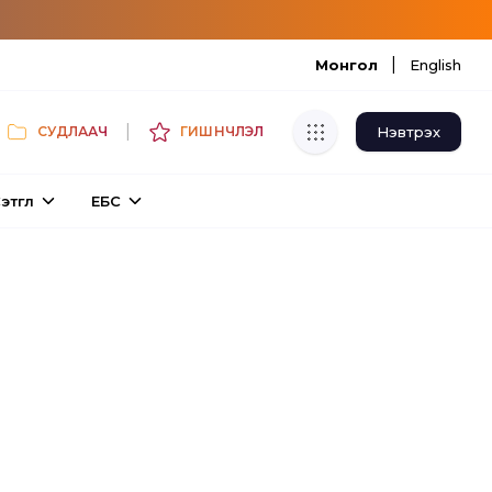
|
Монгол
English
|
Нэвтрэх
СУДЛААЧ
ГИШҮҮНЧЛЭЛ
Хуулбар шалгуур
этгүүл
ЕБС
Нэгдсэн сангаас шалгаж
хуулбарын түвшин тогтоох.
Толь бичиг
Монгол хэлний их тайлбар толиос
хайх.
Судлаачийн булан
Судалгааны тэмдэглэлээ хадгалах,
хуваалцах.
Гишүүнчлэл
Унших багц худалдан авах.