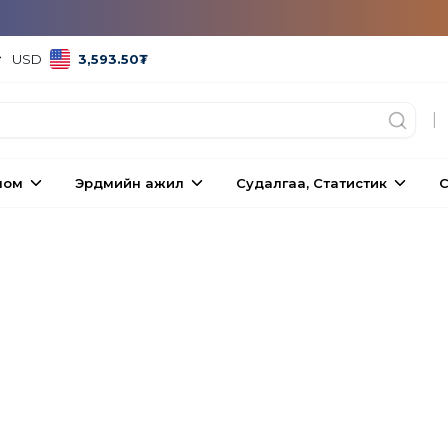
USD
3,593.50
₮
|
ном
Эрдмийн ажил
Судалгаа, Статистик
С