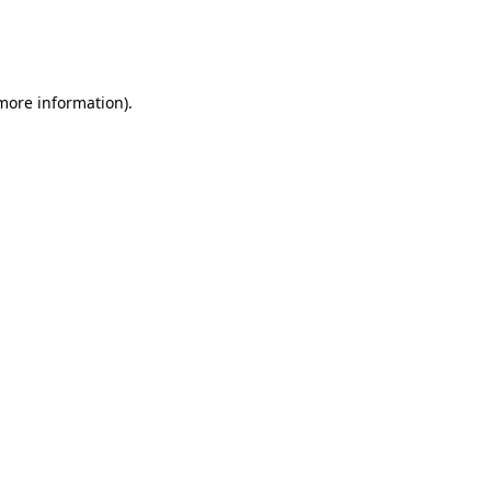
 more information)
.