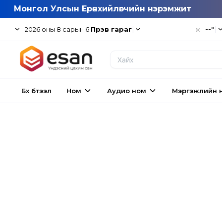
Монгол Улсын Ерөнхийлөгчийн нэрэмжит
|
☼
--°
|
2026
оны
8
сарын
6
Пүрэв гараг
Бүх бүтээл
Ном
Аудио ном
Мэргэжлийн 