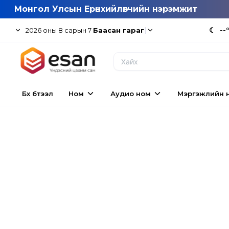
Монгол Улсын Ерөнхийлөгчийн нэрэмжит
|
☾
--
2026
оны
8
сарын
7
Баасан гараг
Бүх бүтээл
Ном
Аудио ном
Мэргэжлийн 