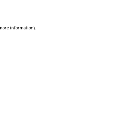
 more information)
.