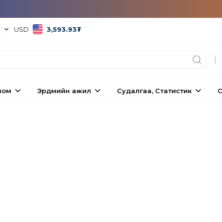
°
|
USD
3,593.93
₮
|
ном
Эрдмийн ажил
Судалгаа, Статистик
С