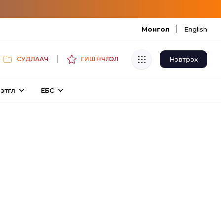
|
Монгол
English
|
Нэвтрэх
СУДЛААЧ
ГИШҮҮНЧЛЭЛ
Хуулбар шалгуур
этгүүл
ЕБС
Нэгдсэн сангаас шалгаж
хуулбарын түвшин тогтоох.
Толь бичиг
Монгол хэлний их тайлбар толиос
хайх.
Судлаачийн булан
Судалгааны тэмдэглэлээ хадгалах,
хуваалцах.
Гишүүнчлэл
Унших багц худалдан авах.