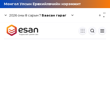
Монгол Улсын Ерөнхийлөгчийн нэрэмжит
--
2026
оны
8
сарын
7
Баасан гараг
☼
°
Хуулбар шалгуур
Нэгдсэн сангаас шалгаж
хуулбарын түвшин тогтоох.
Толь бичиг
Монгол хэлний их тайлбар тол
хайх.
Судлаачийн булан
Судалгааны тэмдэглэлээ хадгала
хуваалцах.
Гишүүнчлэл
Унших багц худалдан авах.