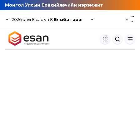
Монгол Улсын Ерөнхийлөгчийн нэрэмжит
--
2026
оны
8
сарын
8
Бямба гариг
☼
°
Хуулбар шалгуур
Нэгдсэн сангаас шалгаж
хуулбарын түвшин тогтоох.
Толь бичиг
Монгол хэлний их тайлбар тол
хайх.
Судлаачийн булан
Судалгааны тэмдэглэлээ хадгала
хуваалцах.
Гишүүнчлэл
Унших багц худалдан авах.