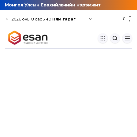
Монгол Улсын Ерөнхийлөгчийн нэрэмжит
--
2026
оны
8
сарын
9
Ням гараг
☾
°
Хуулбар шалгуур
Нэгдсэн сангаас шалгаж
хуулбарын түвшин тогтоох.
Толь бичиг
Монгол хэлний их тайлбар тол
хайх.
Судлаачийн булан
Судалгааны тэмдэглэлээ хадгала
хуваалцах.
Гишүүнчлэл
Унших багц худалдан авах.