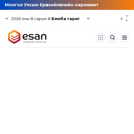
Монгол Улсын Ерөнхийлөгчийн нэрэмжит
--
2026
оны
8
сарын
8
Бямба гариг
☼
°
Хуулбар шалгуур
Нэгдсэн сангаас шалгаж
хуулбарын түвшин тогтоох.
Толь бичиг
Монгол хэлний их тайлбар тол
хайх.
Судлаачийн булан
Судалгааны тэмдэглэлээ хадгала
хуваалцах.
Гишүүнчлэл
Унших багц худалдан авах.