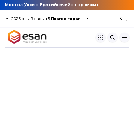
Монгол Улсын Ерөнхийлөгчийн нэрэмжит
--
2026
оны
8
сарын
5
Лхагва гараг
☾
°
Хуулбар шалгуур
Нэгдсэн сангаас шалгаж
хуулбарын түвшин тогтоох.
Толь бичиг
Монгол хэлний их тайлбар тол
хайх.
Судлаачийн булан
Судалгааны тэмдэглэлээ хадгала
хуваалцах.
Гишүүнчлэл
Унших багц худалдан авах.