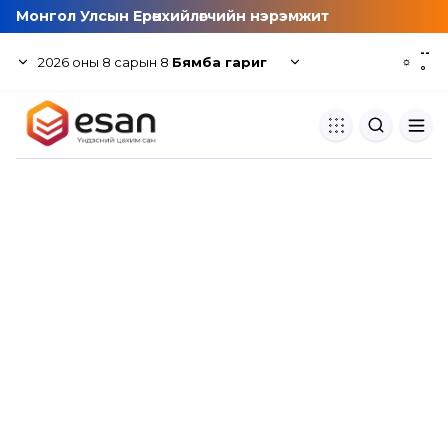
Монгол Улсын Ерөнхийлөгчийн нэрэмжит
--
2026
оны
8
сарын
8
Бямба гариг
☼
°
Хуулбар шалгуур
Нэгдсэн сангаас шалгаж
хуулбарын түвшин тогтоох.
Толь бичиг
Монгол хэлний их тайлбар тол
хайх.
Судлаачийн булан
Судалгааны тэмдэглэлээ хадгала
хуваалцах.
Гишүүнчлэл
Унших багц худалдан авах.