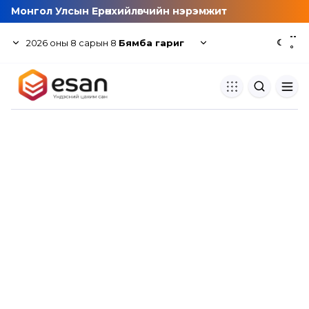
Монгол Улсын Ерөнхийлөгчийн нэрэмжит
--
2026
оны
8
сарын
8
Бямба гариг
☾
°
Хуулбар шалгуур
Нэгдсэн сангаас шалгаж
хуулбарын түвшин тогтоох.
Толь бичиг
Монгол хэлний их тайлбар тол
хайх.
Судлаачийн булан
Судалгааны тэмдэглэлээ хадгала
хуваалцах.
Гишүүнчлэл
Унших багц худалдан авах.