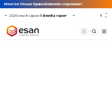
Монгол Улсын Ерөнхийлөгчийн нэрэмжит
--
2026
оны
8
сарын
8
Бямба гариг
☾
°
Хуулбар шалгуур
Нэгдсэн сангаас шалгаж
хуулбарын түвшин тогтоох.
Толь бичиг
Монгол хэлний их тайлбар тол
хайх.
Судлаачийн булан
Судалгааны тэмдэглэлээ хадгала
хуваалцах.
Гишүүнчлэл
Унших багц худалдан авах.