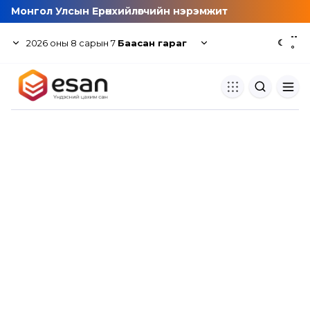
Монгол Улсын Ерөнхийлөгчийн нэрэмжит
--
2026
оны
8
сарын
7
Баасан гараг
☾
°
Хуулбар шалгуур
Нэгдсэн сангаас шалгаж
хуулбарын түвшин тогтоох.
Толь бичиг
Монгол хэлний их тайлбар тол
хайх.
Судлаачийн булан
Судалгааны тэмдэглэлээ хадгала
хуваалцах.
Гишүүнчлэл
Унших багц худалдан авах.