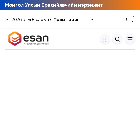
Монгол Улсын Ерөнхийлөгчийн нэрэмжит
--
2026
оны
8
сарын
6
Пүрэв гараг
☾
°
Хуулбар шалгуур
Нэгдсэн сангаас шалгаж
хуулбарын түвшин тогтоох.
Толь бичиг
Монгол хэлний их тайлбар тол
хайх.
Судлаачийн булан
Судалгааны тэмдэглэлээ хадгала
хуваалцах.
Гишүүнчлэл
Унших багц худалдан авах.