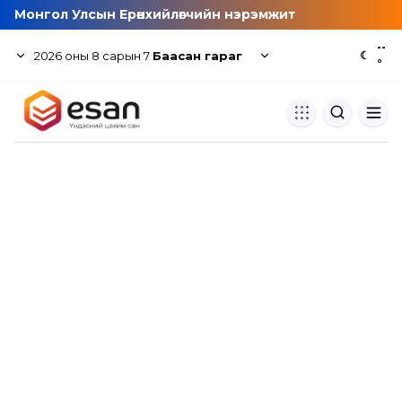
Монгол Улсын Ерөнхийлөгчийн нэрэмжит
--
2026
оны
8
сарын
7
Баасан гараг
☾
°
Хуулбар шалгуур
Нэгдсэн сангаас шалгаж
хуулбарын түвшин тогтоох.
Толь бичиг
Монгол хэлний их тайлбар тол
хайх.
Судлаачийн булан
Судалгааны тэмдэглэлээ хадгала
хуваалцах.
Гишүүнчлэл
Унших багц худалдан авах.