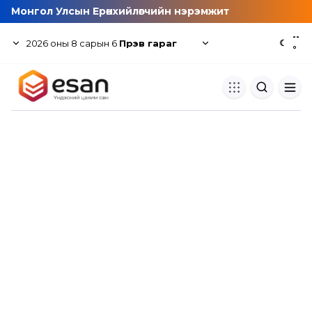
Монгол Улсын Ерөнхийлөгчийн нэрэмжит
--
2026
оны
8
сарын
6
Пүрэв гараг
☾
°
Хуулбар шалгуур
Нэгдсэн сангаас шалгаж
хуулбарын түвшин тогтоох.
Толь бичиг
Монгол хэлний их тайлбар тол
хайх.
Судлаачийн булан
Судалгааны тэмдэглэлээ хадгала
хуваалцах.
Гишүүнчлэл
Унших багц худалдан авах.